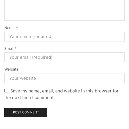
Name
*
Email
*
Website
Save my name, email, and website in this browser for
the next time I comment.