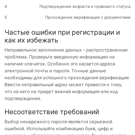
4
Подтверждение возраста и правового статуса
5
Прохождение верификации с документами
Частые ошибки при регистрации и
как их избежать
Неправильное заполнение данных – распространенная
проблема. Проверьте введенную информацию на
наличие опечаток. Особенно это касается адреса
электронной почты и пароля. Точные данные
необходимы для успешного прохождения верификации.
Ввести неправильный адрес может привести к тому,
что на него не придет важная информация или код
подтверждения.
Несоответствие требований
Выбор ненадежного пароля является серьезной
ошибкой. Используйте комбинацию букв, цифр и