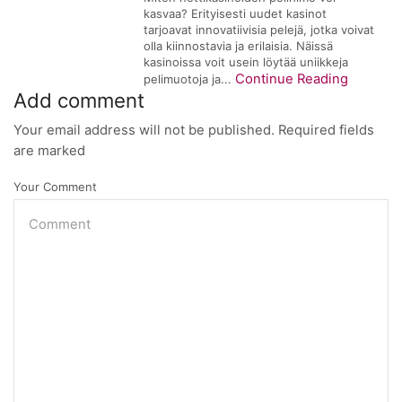
kasvaa? Erityisesti uudet kasinot
tarjoavat innovatiivisia pelejä, jotka voivat
olla kiinnostavia ja erilaisia. Näissä
kasinoissa voit usein löytää uniikkeja
Continue Reading
pelimuotoja ja...
Add comment
Your email address will not be published. Required fields
are marked
Your Comment