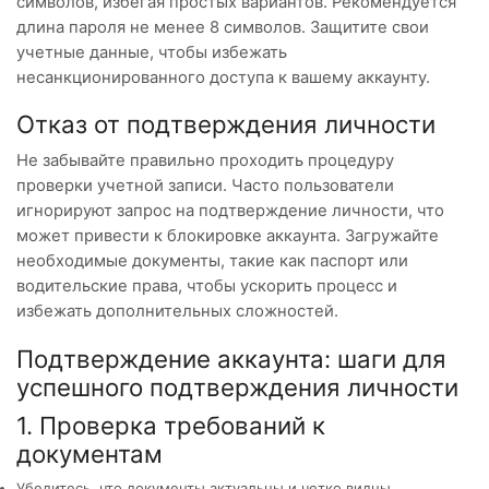
символов, избегая простых вариантов. Рекомендуется
длина пароля не менее 8 символов. Защитите свои
учетные данные, чтобы избежать
несанкционированного доступа к вашему аккаунту.
Отказ от подтверждения личности
Не забывайте правильно проходить процедуру
проверки учетной записи. Часто пользователи
игнорируют запрос на подтверждение личности, что
может привести к блокировке аккаунта. Загружайте
необходимые документы, такие как паспорт или
водительские права, чтобы ускорить процесс и
избежать дополнительных сложностей.
Подтверждение аккаунта: шаги для
успешного подтверждения личности
1. Проверка требований к
документам
Убедитесь, что документы актуальны и четко видны.