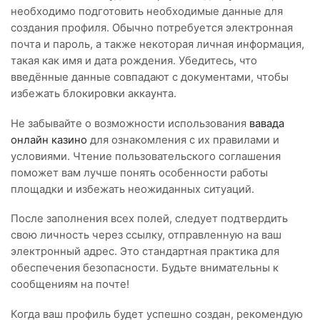
необходимо подготовить необходимые данные для
создания профиля. Обычно потребуется электронная
почта и пароль, а также некоторая личная информация,
такая как имя и дата рождения. Убедитесь, что
введённые данные совпадают с документами, чтобы
избежать блокировки аккаунта.
Не забывайте о возможности использования
вавада
онлайн казино
для ознакомления с их правилами и
условиями. Чтение пользовательского соглашения
поможет вам лучше понять особенности работы
площадки и избежать неожиданных ситуаций.
После заполнения всех полей, следует подтвердить
свою личность через ссылку, отправленную на ваш
электронный адрес. Это стандартная практика для
обеспечения безопасности. Будьте внимательны к
сообщениям на почте!
Когда ваш профиль будет успешно создан, рекомендую